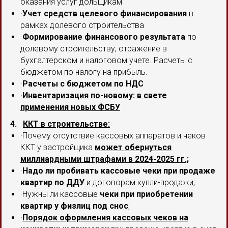
оказания услуг дольщикам
·
Учет средств целевого финансирования
в
рамках долевого строительства
·
Формирование финансового результата
по
долевому строительству, отражение в
бухгалтерском и налоговом учете. Расчеты с
бюджетом по налогу на прибыль.
·
Расчеты с бюджетом по НДС
·
Инвентаризация по-новому: в свете
применения новых ФСБУ
4.
ККТ в строительстве:
·Почему отсутствие кассовых аппаратов и чеков
ККТ у застройщика
может обернуться
миллиардными штрафами в 2024-2025 гг.;
·
Надо ли пробивать кассовые чеки при продаже
квартир по ДДУ
и договорам купли-продажи;
·Нужны ли кассовые
чеки при приобретении
квартир у физлиц под снос
;
·
Порядок оформления кассовых чеков на