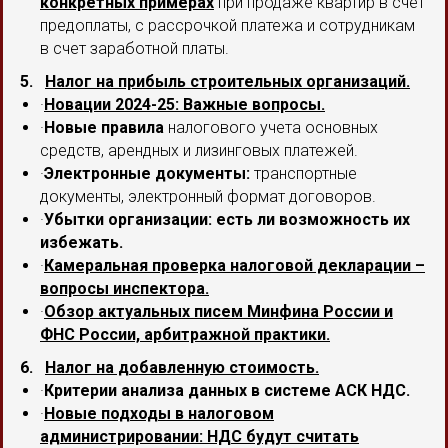
конкретных примерах
при продаже квартир в счет
предоплаты, с рассрочкой платежа и сотрудникам
в счет заработной платы.
5.
Налог на прибыль строительных организаций.
·
Новации 2024-25: Важные вопросы.
·
Новые правила
налогового учета основных
средств, арендных и лизинговых платежей.
·
Электронные документы:
транспортные
документы, электронный формат договоров.
·
Убытки организации: есть ли возможность их
избежать.
·
Камеральная проверка налоговой декларации –
вопросы инспектора.
·
Обзор актуальных писем Минфина России и
ФНС России, арбитражной практики.
6.
Налог на добавленную стоимость.
·
Критерии анализа данных в системе АСК НДС.
·
Новые подходы в налоговом
администрировании: НДС будут считать